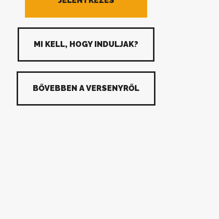
JELENTKEZÉS
MI KELL, HOGY INDULJAK?
BŐVEBBEN A VERSENYRŐL